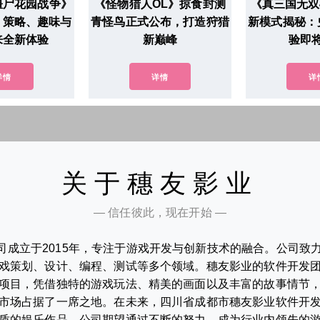
僵尸花园战争》
《怪物猎人OL》掠食封测
《真三国无双
：策略、趣味与
青怪鸟正式公布，打造狩猎
新模式揭秘：
来全新体验
新巅峰
验即
详情
详情
详
关于穗友影业
— 信任彼此，现在开始 —
司成立于2015年，专注于游戏开发与创新技术的融合。公司致
戏策划、设计、编程、测试等多个领域。穗友影业的软件开发
项目，凭借独特的游戏玩法、精美的画面以及丰富的故事情节
市场占据了一席之地。在未来，四川省成都市穗友影业软件开
质的娱乐作品。公司期望通过不断的努力，成为行业内领先的